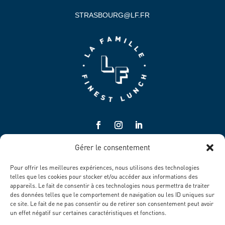
STRASBOURG@LF.FR
Gérer le consentement
Pour offrir les meilleures expériences, nous utilisons des technologies
telles que les cookies pour stocker et/ou accéder aux informations des
appareils. Le fait de consentir à ces technologies nous permettra de traiter
des données telles que le comportement de navigation ou les ID uniques sur
MENTIONS LÉGALES
ce site. Le fait de ne pas consentir ou de retirer son consentement peut avoir
un effet négatif sur certaines caractéristiques et fonctions.
POLITIQUE DE CONFIDENTIALITÉ