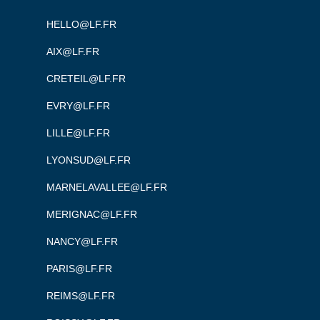
HELLO@LF.FR
AIX@LF.FR
CRETEIL@LF.FR
EVRY@LF.FR
LILLE@LF.FR
LYONSUD@LF.FR
MARNELAVALLEE@LF.FR
MERIGNAC@LF.FR
NANCY@LF.FR
PARIS@LF.FR
REIMS@LF.FR